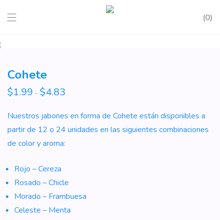
0
Cohete
$
1.99
$
4.83
Rango
-
de
precios:
desde
Nuestros jabones en forma de Cohete están disponibles a
$1.99
hasta
partir de 12 o 24 unidades en las siguientes combinaciones
$4.83
de color y aroma:
Rojo – Cereza
Rosado – Chicle
Morado – Frambuesa
Celeste – Menta