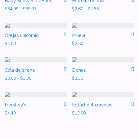
Baby Shower 12Pack
Estrella de mar
Rango de precios: desde $34.99 hasta $69.07
Rango de precios: d
$
34.99
-
$
69.07
$
2.60
-
$
2.95
Orejas unicornio
Muela
$
4.00
$
2.50
Cola de sirena
Donas
Rango de precios: desde $3.00 hasta $3.35
$
3.00
-
$
3.35
$
3.30
Hershey’s
Estuche 4 crayolas
$
4.49
$
13.00