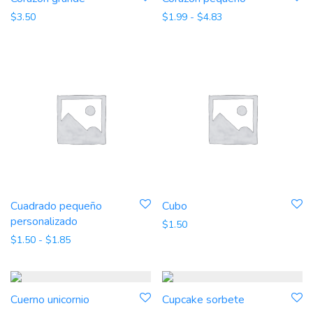
Rango de precios: d
$
3.50
$
1.99
-
$
4.83
Cuadrado pequeño
Cubo
personalizado
$
1.50
Rango de precios: desde $1.50 hasta $1.85
$
1.50
-
$
1.85
Cuerno unicornio
Cupcake sorbete