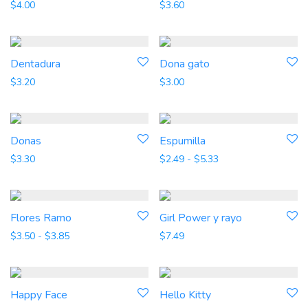
$
4.00
$
3.60
Dentadura
Dona gato
$
3.20
$
3.00
Donas
Espumilla
Rango de precios: d
$
3.30
$
2.49
-
$
5.33
Flores Ramo
Girl Power y rayo
Rango de precios: desde $3.50 hasta $3.85
$
3.50
-
$
3.85
$
7.49
Happy Face
Hello Kitty