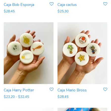
Caja Bob Esponja
Caja cactus
$
28.45
$
25.30
Caja Harry Potter
Caja Mario Bross
Rango de precios: desde $23.20 hasta $32.45
$
23.20
-
$
32.45
$
28.45