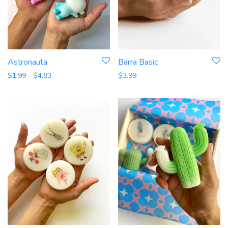
Astronauta
Barra Basic
Rango de precios: desde $1.99 hasta $4.83
$
1.99
-
$
4.83
$
3.99