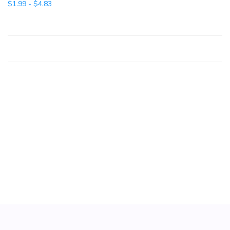
Rango de precios: desde $1.99 hasta $4.83
$
1.99
-
$
4.83