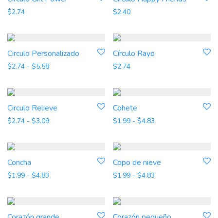
$
2.40
$
2.74
Circulo Personalizado
Círculo Rayo
Rango de precios: desde $2.74 hasta $5.58
$
2.74
-
$
5.58
$
2.74
Circulo Relieve
Cohete
Rango de precios: desde $2.74 hasta $3.09
Rango de precios: d
$
2.74
-
$
3.09
$
1.99
-
$
4.83
Concha
Copo de nieve
Rango de precios: desde $1.99 hasta $4.83
Rango de precios: d
$
1.99
-
$
4.83
$
1.99
-
$
4.83
Corazón grande
Corazón pequeño