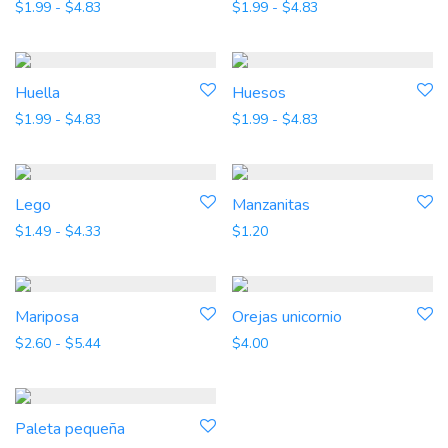
Rango de precios: desde $1.99 hasta $4.83
Rango de precios: d
$
1.99
-
$
4.83
$
1.99
-
$
4.83
Huella
Huesos
Rango de precios: desde $1.99 hasta $4.83
Rango de precios: d
$
1.99
-
$
4.83
$
1.99
-
$
4.83
Lego
Manzanitas
Rango de precios: desde $1.49 hasta $4.33
$
1.49
-
$
4.33
$
1.20
Mariposa
Orejas unicornio
Rango de precios: desde $2.60 hasta $5.44
$
2.60
-
$
5.44
$
4.00
Paleta pequeña