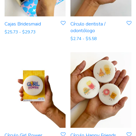
Cajas Bridesmaid
Círculo dentista /
odontólogo
Rango de precios: desde $25.73 hasta $29.73
$
25.73
-
$
29.73
Rango de precios: d
$
2.74
-
$
5.58
Círculo Happy Friends
Círculo Girl Power