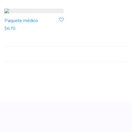
Paquete médico
$
6.70