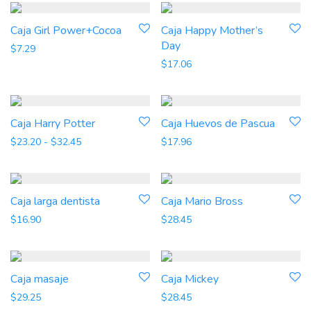
Caja Girl Power+Cocoa
Caja Happy Mother’s
Day
$
7.29
$
17.06
Caja Harry Potter
Caja Huevos de Pascua
Rango de precios: desde $23.20 hasta $32.45
$
23.20
-
$
32.45
$
17.96
Caja larga dentista
Caja Mario Bross
$
16.90
$
28.45
Caja masaje
Caja Mickey
$
29.25
$
28.45