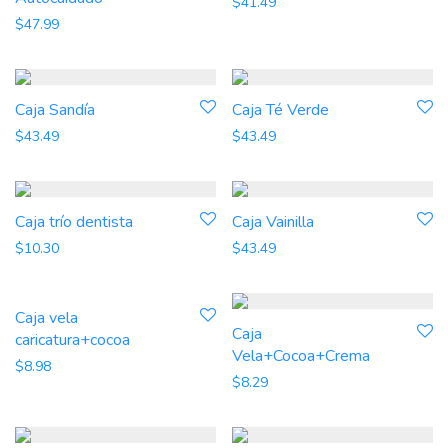
$
41.49
$
47.99
Caja Sandía
Caja Té Verde
$
43.49
$
43.49
Caja trío dentista
Caja Vainilla
$
10.30
$
43.49
Caja vela
Caja
caricatura+cocoa
Vela+Cocoa+Crema
$
8.98
$
8.29