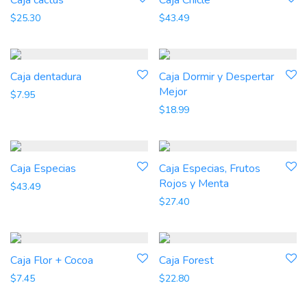
Caja cactus
Caja Chicle
$
25.30
$
43.49
Caja dentadura
Caja Dormir y Despertar
Mejor
$
7.95
$
18.99
Caja Especias
Caja Especias, Frutos
Rojos y Menta
$
43.49
$
27.40
Caja Flor + Cocoa
Caja Forest
$
7.45
$
22.80