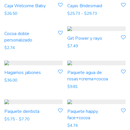
Caja Welcome Baby
Cajas Bridesmaid
Rango de precios
$
26.50
$
25.73
-
$
29.73
Cocoa doble
Girl Power y rayo
personalizado
$
7.49
$
2.74
Hagamos jabones
Paquete agua de
rosas+crema+cocoa
$
36.00
$
9.81
Paquete dentista
Paquete happy
face+cocoa
Rango de precios: desde $5.75 hasta $7.70
$
5.75
-
$
7.70
$
4.74