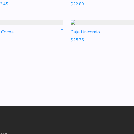
Rango de precios: desde $23.20 hasta $32.45
2.45
$
22.80
+ Cocoa
Caja Unicornio
$
25.75