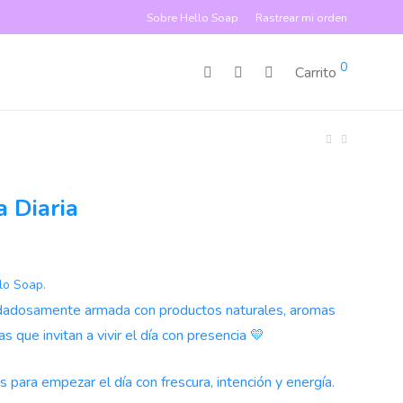
Sobre Hello Soap
Rastrear mi orden
0
Carrito
a Diaria
lo Soap.
idadosamente armada con productos naturales, aromas
as que invitan a vivir el día con presencia 💛
 para empezar el día con frescura, intención y energía.