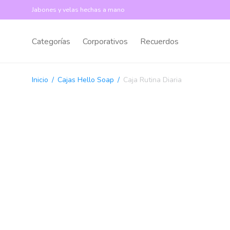
Jabones y velas hechas a mano
Categorías
Corporativos
Recuerdos
Inicio
/
Cajas Hello Soap
/
Caja Rutina Diaria