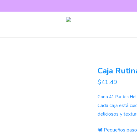
Caja Rutin
$
41.49
Gana
41
Puntos Hel
Cada caja está cu
deliciosos y textur
🕊️ Pequeños pasos