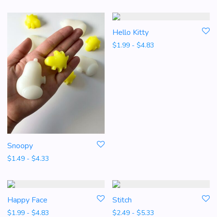
Hello Kitty
Rango de precios: d
$
1.99
-
$
4.83
Snoopy
Rango de precios: desde $1.49 hasta $4.33
$
1.49
-
$
4.33
Happy Face
Stitch
Rango de precios: desde $1.99 hasta $4.83
Rango de precios: d
$
1.99
-
$
4.83
$
2.49
-
$
5.33