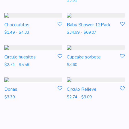
$
3.99
Chocolatitos
Baby Shower 12Pack
Rango de precios: desde $1.49 hasta $4.33
Rango de precios
$
1.49
-
$
4.33
$
34.99
-
$
69.07
Círculo huesitos
Cupcake sorbete
Rango de precios: desde $2.74 hasta $5.58
$
2.74
-
$
5.58
$
3.60
Donas
Circulo Relieve
Rango de precios: d
$
3.30
$
2.74
-
$
3.09