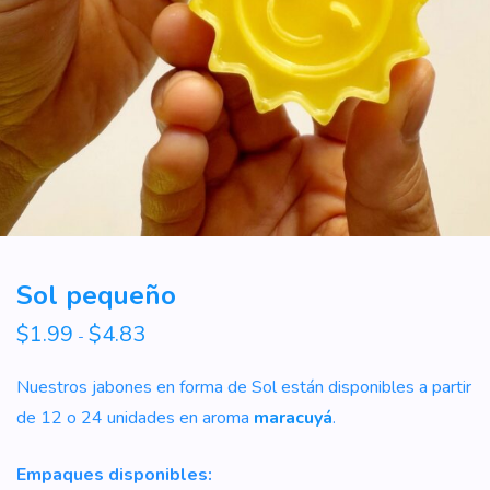
Sol pequeño
$
1.99
$
4.83
Rango
-
de
precios:
desde
Nuestros jabones en forma de Sol están disponibles a partir
$1.99
hasta
de 12 o 24 unidades en aroma
maracuyá
.
$4.83
Empaques disponibles: