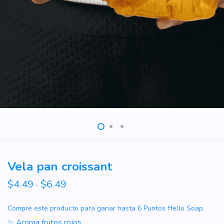
Vela pan croissant
$
4.49
$
6.49
Rango
-
de
precios:
desde
Compre este producto para ganar hasta
6
Puntos Hello Soap.
$4.49
hasta
✨ Aroma frutos rojos