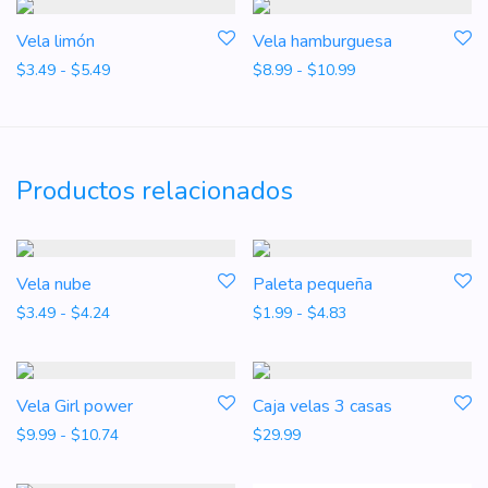
Vela limón
Vela hamburguesa
Rango de precios: desde $3.49 hasta $5.49
Rango de precios: 
$
3.49
-
$
5.49
$
8.99
-
$
10.99
Productos relacionados
Vela nube
Paleta pequeña
Rango de precios: desde $3.49 hasta $4.24
Rango de precios: d
$
3.49
-
$
4.24
$
1.99
-
$
4.83
Vela Girl power
Caja velas 3 casas
Rango de precios: desde $9.99 hasta $10.74
$
9.99
-
$
10.74
$
29.99