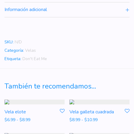
Información adicional
SKU:
N/D
Categoría:
Velas
Etiqueta:
Don't Eat Me
También te recomendamos…
Vela elote
Vela galleta cuadrada
Rango de precios: desde $6.99 hasta $8.99
Rango de precios: 
$
6.99
-
$
8.99
$
8.99
-
$
10.99