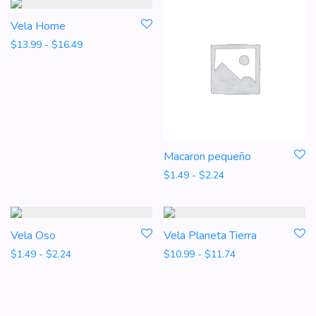
Vela Home
Rango de precios: desde $13.99 hasta $16.49
$
13.99
-
$
16.49
Macaron pequeño
Rango de precios: d
$
1.49
-
$
2.24
Vela Oso
Vela Planeta Tierra
Rango de precios: desde $1.49 hasta $2.24
Rango de precios
$
1.49
-
$
2.24
$
10.99
-
$
11.74