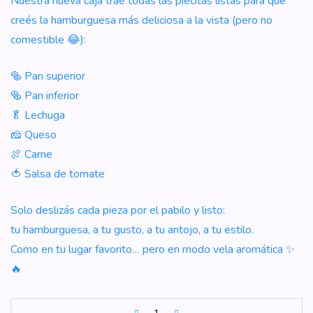
Nuestra nueva caja trae todas las piecitas listas para que
creés la hamburguesa más deliciosa a la vista (pero no
comestible 😂):
🥯 Pan superior
🥯 Pan inferior
🥬 Lechuga
🧀 Queso
🍖 Carne
🍅 Salsa de tomate
Solo deslizás cada pieza por el pabilo y listo:
tu hamburguesa, a tu gusto, a tu antojo, a tu estilo.
Como en tu lugar favorito… pero en modo vela aromática ✨
🔥