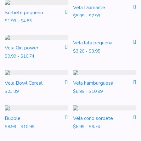
Vela Diamante
Sorbete pequeño
Rango de precios: d
$
5.99
-
$
7.99
Rango de precios: desde $1.99 hasta $4.83
$
1.99
-
$
4.83
Vela lata pequeña
Vela Girl power
Rango de precios: d
$
3.20
-
$
3.95
Rango de precios: desde $9.99 hasta $10.74
$
9.99
-
$
10.74
Vela Bowl Cereal
Vela hamburguesa
Rango de precios: 
$
23.39
$
8.99
-
$
10.99
Bubble
Vela cono sorbete
Rango de precios: desde $8.99 hasta $10.99
Rango de precios: d
$
8.99
-
$
10.99
$
8.99
-
$
9.74