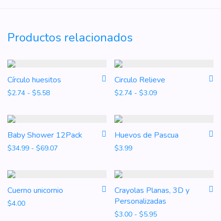
Productos relacionados
Círculo huesitos
Circulo Relieve
Rango de precios: desde $2.74 hasta $5.58
Rango de precios: d
$
2.74
-
$
5.58
$
2.74
-
$
3.09
Baby Shower 12Pack
Huevos de Pascua
Rango de precios: desde $34.99 hasta $69.07
$
34.99
-
$
69.07
$
3.99
Cuerno unicornio
Crayolas Planas, 3D y
Personalizadas
$
4.00
Rango de precios: d
$
3.00
-
$
5.95