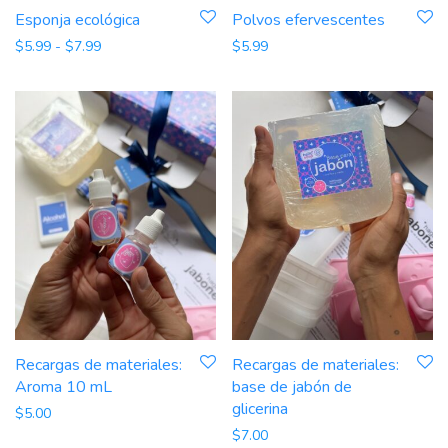
Esponja ecológica
Polvos efervescentes
Rango de precios: desde $5.99 hasta $7.99
$
5.99
-
$
7.99
$
5.99
Recargas de materiales:
Recargas de materiales:
Aroma 10 mL
base de jabón de
glicerina
$
5.00
$
7.00